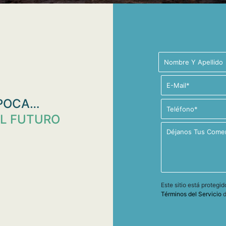
ÉPOCA…
EL FUTURO
Este sitio está proteg
Términos del Servicio
d