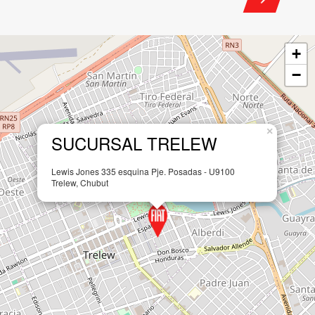
Leaflet
WhatsApp:
+54 9 280 487-0438
FIORASI
Seguinos en