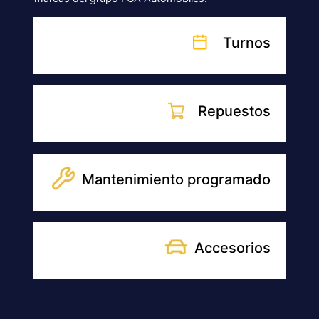
NUESTRAS SUCURSALES
SUCURSAL
SUCURSAL TRELEW
Lewis Jones 335 esquina Pje. Posadas - U9100
Trelew, Chubut
WhatsApp Ventas
280 487-0438
Lunes a Viernes de 8:30 a 19hs. Sábados de 9 a
12:45.