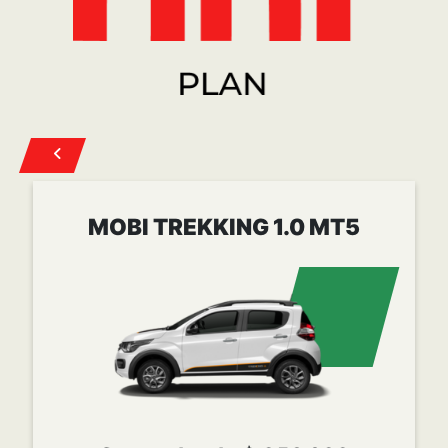
Cuota desde
$ 258.022
CONOCER MÁS
POST VENTA
Mopar es la marca de Servicio, Atención al cliente,
Accesorios y Repuestos originales para todas las
marcas del grupo FCA Automobiles.